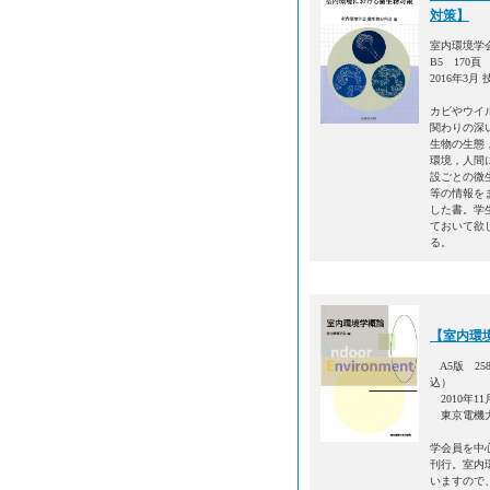
対策】
室内環境学会
B5 170頁
2016年3月
カビやウイ
関わりの深
生物の生態
環境，人間
設ごとの微
等の情報を
した書。学
ておいて欲
る。
【室内環
A5版 258
込）
2010年11
東京電機
学会員を中
刊行。室内
いますので