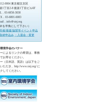
112-0004 東京都文京区
楽1丁目2-8 後楽1丁目ビル6F
L．03-6858-3838
X．03-6801-6083
mail．info＠siej.org
＠を半角にして下さい）
共催/後援/協賛等イベント申込
取材申込み
・入退会・変更
環境学会のバナー
ーによるリンクの希望は、事務
でお寄せください。
ー（日本語、英語）は以下をご
ただき、http://www.siej.org/ に
クしてください。