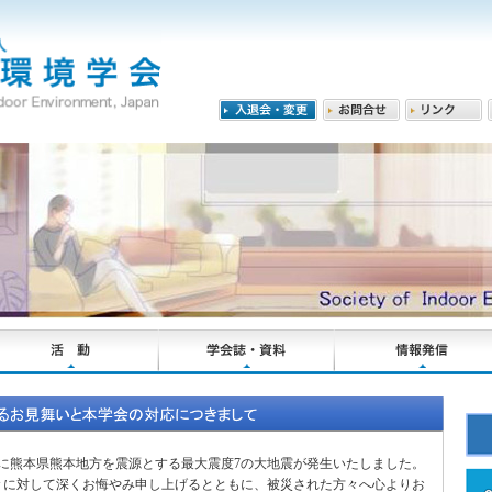
7分頃に熊本県熊本地方を震源とする最大震度7の大地震が発生いたしました。
々に対して深くお悔やみ申し上げるとともに、被災された方々へ心よりお