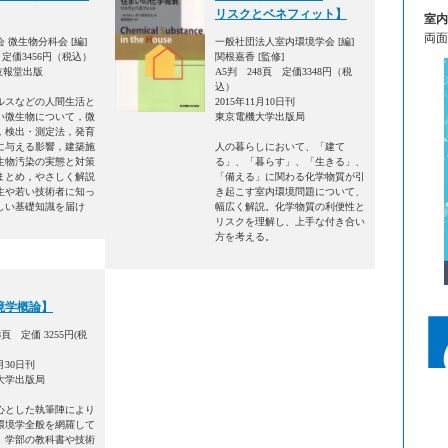
リスクとベネフィット】
室内
両面
 微生物分科会 [編]
一般社団法人室内環境学会 [編]
 定価3456円（税込）
関根嘉香 [監修]
 技報堂出版
A5判 248頁 定価3348円（税
込）
ルスなどの人間生活と
2015年11月10日刊
い微生物について，微
東京電機大学出版局
，検出・測定法，発育
に与える影響，建築施
人の暮らしにおいて、「建て
生物汚染の実態と対策
る」、「暮らす」、「生きる」、
まとめ，やさしく解説
「備える」に関わる化学物質が引
生や若い技術者に知っ
き起こす室内環境問題について、
しい基礎知識を届け
幅広く解説。化学物質の利便性と
リスクを理解し、上手な付き合い
方を考える。
境学概論】
頁 定価 3255円(税
月30日刊
大学出版局
心とした執筆陣により
環境学全般を網羅して
、学部の教科書や技術