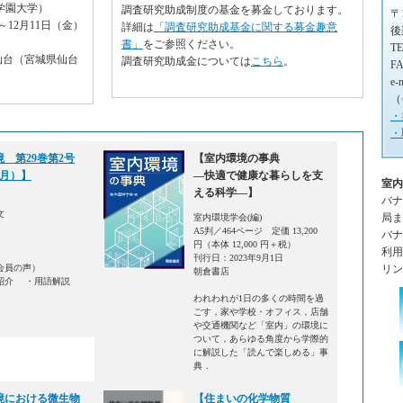
学園大学）
調査研究助成制度の基金を募金しております。
〒
～12月11日（金）
詳細は
「調査研究助成基金に関する募金趣意
後
書」
をご参照ください。
TE
仙台（宮城県仙台
調査研究助成金については
こちら
。
FA
e-
（
・
・
 第29巻第2号
【室内環境の事典
8月）】
―快適で健康な暮らしを支
室内
える科学―】
バナ
文
局ま
室内環境学会(編)
A5判／464ページ 定価 13,200
バナ
円（本体 12,000 円＋税）
利用い
刊行日：2023年9月1日
リン
会員の声）
朝倉書店
紹介 ・用語解説
われわれが1日の多くの時間を過
ごす，家や学校・オフィス，店舗
や交通機関など「室内」の環境に
ついて，あらゆる角度から学際的
に解説した「読んで楽しめる」事
典．
境における微生物
【住まいの化学物質