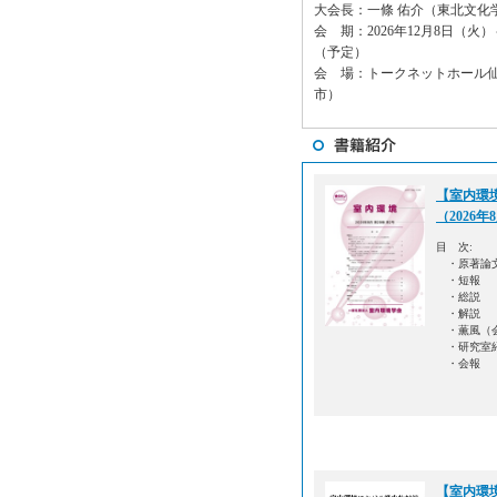
大会長：一條 佑介（東北文化
会 期：2026年12月8日（火）
（予定）
会 場：トークネットホール
市）
【室内環境
（2026年
目 次:
・原著論
・短報
・総説
・解説
・薫風（
・研究室
・会報
【室内環