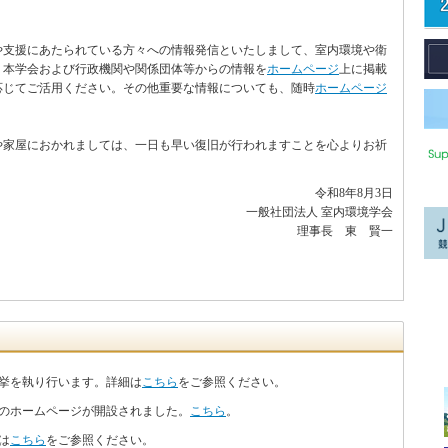
や支援にあたられている方々への情報発信といたしまして、室内環境や衛
、本学会および行政機関や関係団体等からの情報を
ホームページ
上に掲載
応じてご活用ください。その他重要な情報についても、随時
ホームページ
や家屋におかれましては、一日も早い復旧が行われますことを心よりお祈
令和8年8月3日
一般社団法人 室内環境学会
理事長 東 賢一
選挙を執り行います。詳細は
こちら
をご参照ください。
大会のホームページが開設されました。
こちら
。
は
こちら
をご参照ください。