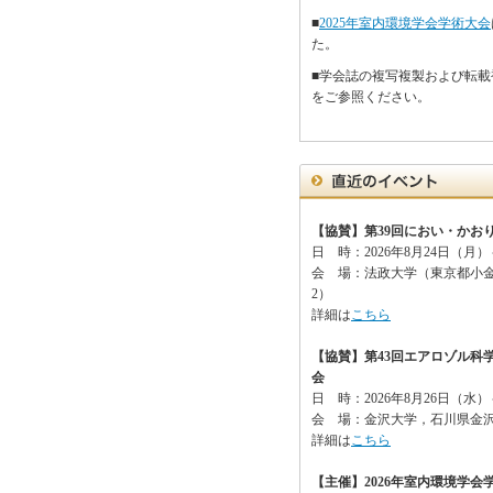
■
2025年室内環境学会学術大会
た。
■学会誌の複写複製および転
をご参照ください。
【協賛】第39回におい・かお
日 時：2026年8月24日（月
会 場：法政大学（東京都小金井
2）
詳細は
こちら
【協賛】第43回エアロゾル科
会
日 時：2026年8月26日（水
会 場：金沢大学，石川県金
詳細は
こちら
【主催】2026年室内環境学会