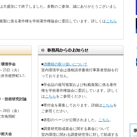
は大盛況にて終了しました。多数のご参加、誠にありがとうございまし
載複製に係る著作権を学術著作権協会に委託しています。詳しくは
こちら
り環境学会
■
消費税の取り扱いについて
）～25日（火）
室内環境学会は適格請求書発行事業者登録を行
市梶野町3-7-
っておりません。
■学会誌の複写複製および転載複製に係る著作
権を学術著作権協会に委託しています。詳しく
は
こちら
をご参照ください。
学・技術研究討論
■寄付金を募集しております。詳細は
こちら
を
）～28日（金）
ご参照ください。
沢市角間町
■表彰のページが公開されました。
こちら
。
■調査研究助成基金に関する募金について
学術大会
室内環境に関わる調査研究等に対して助成する