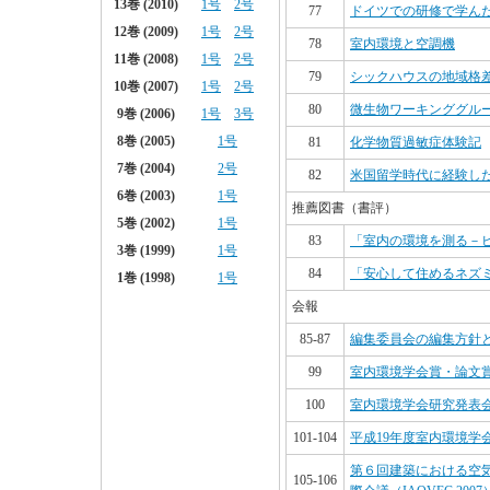
77
ドイツでの研修で学ん
78
室内環境と空調機
79
シックハウスの地域格
80
微生物ワーキンググル
81
化学物質過敏症体験記
82
米国留学時代に経験し
推薦図書（書評）
83
「室内の環境を測る－
84
「安心して住めるネズ
会報
85-87
編集委員会の編集方針
99
室内環境学会賞・論文
100
室内環境学会研究発表
101-104
平成19年度室内環境学
第６回建築における空
105-106