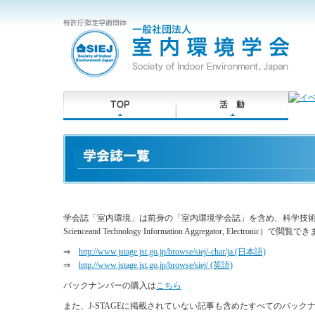
学会誌「室内環境」は前身の「室内環境学会誌」を含め、科学技術振興機
Scienceand Technology Information Aggregator, Electr
⇒
http://www.jstage.jst.go.jp/browse/siej/-char/ja (日本語)
⇒
http://www.jstage.jst.go.jp/browse/siej/ (英語)
バックナンバーの購入は
こちら
また、J-STAGEに掲載されていない記事も含めたすべてのバッ