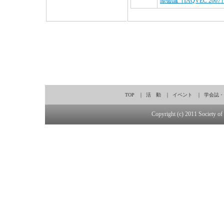
際会議（IAQVEC 20
TOP
｜
活 動
｜
イベント
｜
学会誌・
Copyright (c) 2011 Society of