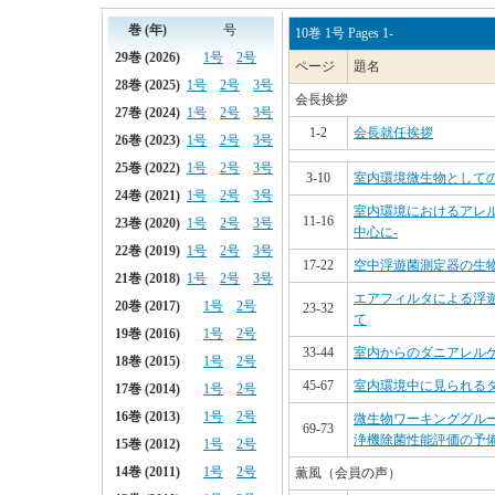
10巻 1号 Pages 1-
ページ
題名
会長挨拶
1-2
会長就任挨拶
3-10
室内環境微生物として
室内環境におけるアレ
11-16
中心に-
17-22
空中浮遊菌測定器の生
エアフィルタによる浮
23-32
て
33-44
室内からのダニアレル
45-67
室内環境中に見られる
微生物ワーキンググル
69-73
浄機除菌性能評価の予備
薫風（会員の声）