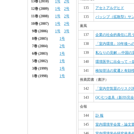
135
アセトアルデヒド
135
パッシブ（拡散型）サ
薫風
137
企業の社会的責任に思
138
「室内環境」10年後へ
139
私なりの見解 ―中国の
140
環境医学に出会って ～
141
検知管法の変遷と有効
推薦図書（書評）
142
「室内空気質のリスク
143
QC七つ道具（新JIS完
会報
144
訃 報
145
室内環境学会賞・論文
146
室内環境学会研究発表