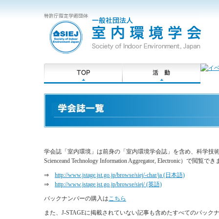
学会誌「室内環境」は前身の「室内環境学会誌」を含め、科学技術振興機
Scienceand Technology Information Aggregator, Electr
⇒
http://www.jstage.jst.go.jp/browse/siej/-char/ja (日本語)
⇒
http://www.jstage.jst.go.jp/browse/siej/ (英語)
バックナンバーの購入は
こちら
また、J-STAGEに掲載されていない記事も含めたすべてのバッ