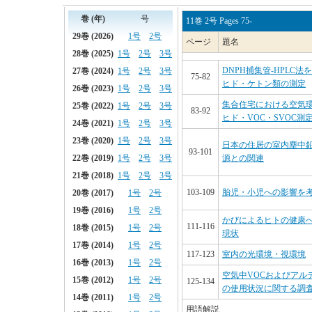
11巻 2号 Pages 75-
ページ
題名
DNPH捕集管-HPLC
75-82
ヒド・ケトン類の測定
集合住宅における空気
83-92
ヒド・VOC・SVOC測
日本の住居の室内塵中鉛
93-101
源との関連
103-109
胎児・小児への影響を考
かびによるヒトの健康
111-116
現状
117-123
室内の光環境・視環境
空気中VOCおよびアル
125-134
の使用状況に関する調
用語解説