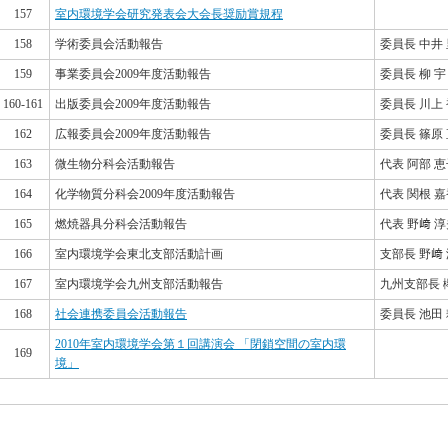
157
室内環境学会研究発表会大会長奨励賞規程
158
学術委員会活動報告
委員長 中井
159
事業委員会2009年度活動報告
委員長 柳 宇
160-161
出版委員会2009年度活動報告
委員長 川上
162
広報委員会2009年度活動報告
委員長 篠原
163
微生物分科会活動報告
代表 阿部 
164
化学物質分科会2009年度活動報告
代表 関根 
165
燃焼器具分科会活動報告
代表 野﨑 
166
室内環境学会東北支部活動計画
支部長 野﨑
167
室内環境学会九州支部活動報告
九州支部長 欅
168
社会連携委員会活動報告
委員長 池田
2010年室内環境学会第１回講演会 「閉鎖空間の室内環
169
境」