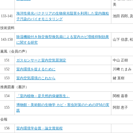
美
海洋性発光バクテリアの生物発光阻害を利用した室内微粒
133-141
池田 四郎, 
子汚染のバイオモニタリング
技術資料
除湿機能付き熱交換型換気扇による室内カビ増殖抑制効果
143-150
山下 信彦, 
に関する研究
薫風（会員の声）
151
ガスセンサーと室内空気質測定
中山 正樹
152
室内環境を捉えるために
川﨑 たまみ
153
室内空気環境のこれから
鍵 直樹
推薦図書（書評）
154
「室内植物－是天然的保健医生」
関根 嘉香
博物館・美術館の生物学 カビ・害虫対策のためのIPMの実
155
阿部 恵子
践
会報
156
室内環境学会賞・論文賞規程