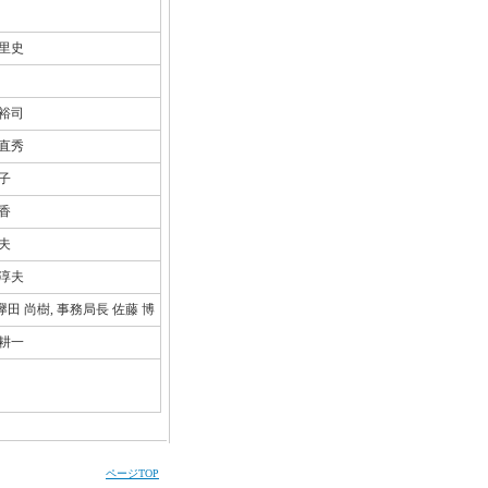
 里史
 裕司
 直秀
恵子
嘉香
淳夫
 淳夫
田 尚樹, 事務局長 佐藤 博
 耕一
ページTOP