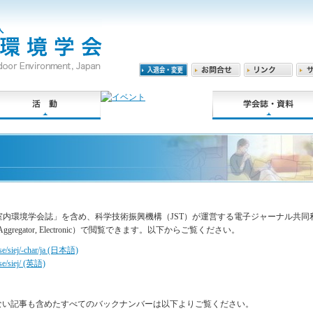
環境学会誌」を含め、科学技術振興機構（JST）が運営する電子ジャーナル共同利用セン
ormation Aggregator, Electronic）で閲覧できます。以下からご覧ください。
wse/siej/-char/ja (日本語)
wse/siej/ (英語)
ていない記事も含めたすべてのバックナンバーは以下よりご覧ください。