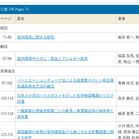
12巻 2号 Pages 71-
ページ
題名
著者
総説
71-86
室内環境に関する研究
嵐谷 奎一, 
解説
福冨 友馬, 安
87-96
室内環境中のダニ・昆虫とアレルギー疾患
実, 秋山 一
原著論文
パーミエーションチューブ法による低濃度スチレン校正蒸
97-102
青柳 玲児, 
気連続発生方法の確立
日本人小児のハウスダストを介した化学物質曝露のリスク
103-114
高木 麻衣, 
評価
一般家庭の用途別部屋ごとの家具／家電製品等の保有率と
115-124
篠原 直秀, 
保有量
小川 晴久, 中
調湿建材の使用が室内環境及び人体に与える影響調査に関
雄, 西垣 康広
125-131
する研究
巻 吾朗, 松