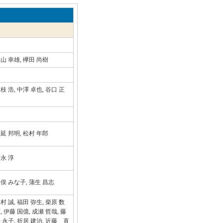
秋山 幸雄, 欅田 尚樹
枝 浩, 中澤 卓也, 谷口 正
男
松延 邦明, 松村 年郎
吉永 淳
二俣 みな子, 蒲生 昌志
村 誠, 福田 弥生, 柴原 数
, 伊藤 国億, 成瀬 哲哉, 藤
井 永子, 折居 建治, 近藤 直