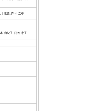
及川 雅史, 関根 嘉香
松本 由紀子, 阿部 恵子