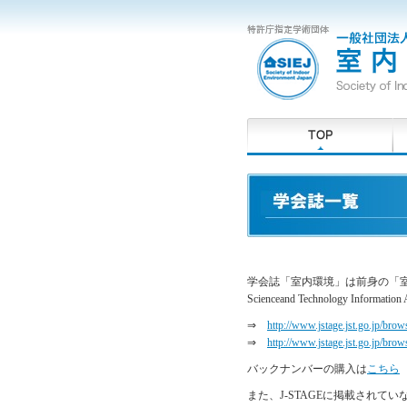
学会誌「室内環境」は前身の「室内
Scienceand Technology Inf
⇒
http://www.jstage.jst.go.jp/bro
⇒
http://www.jstage.jst.go.jp/bro
バックナンバーの購入は
こちら
また、J-STAGEに掲載され