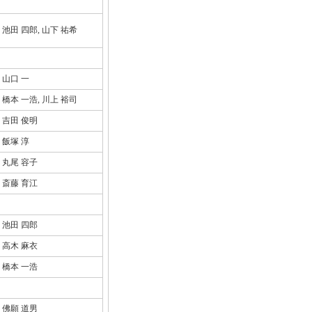
池田 四郎, 山下 祐希
山口 一
橋本 一浩, 川上 裕司
吉田 俊明
飯塚 淳
丸尾 容子
斎藤 育江
池田 四郎
高木 麻衣
橋本 一浩
佛願 道男