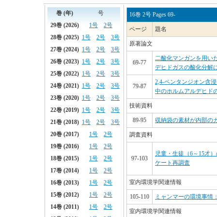
16巻 2号 Pages 69-
ページ
題名
原著論文
二酸化マンガンを用い
69-77
デヒドガスの酸化分解
2,4-ペンタンジオン
79-87
中のホルムアルデヒド
技術資料
89-95
収納袋の素材が内部の
調査資料
児童・生徒（6～15才
97-103
ケート再調査
室内環境学関連情報
105-110
ミャンマーの環境事情
室内環境学関連情報