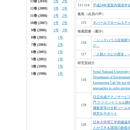
111-114
平成24年度室内環境学
薫風（会員の声）
115
ネパールでホームステ
推薦図書（書評）
「シックハウス症候群
116
ク」
117
「人類とカビの歴史」
研究室紹介
Seoul National University 
Department of Environment
118
Engineering Lab We use phy
approaches to solve enviro
日立化成テクノサービ
門 ファインケミカル開
119
捕集管等の分析ツールを
研究をサポート
日本大学理工学部建築学
120
とができる環境の創造