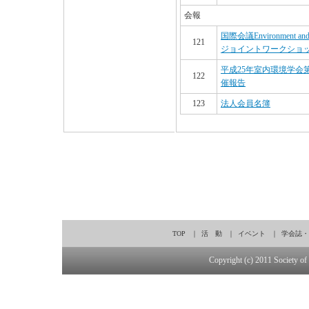
会報
国際会議Environment
121
ジョイントワークショ
平成25年室内環境学会
122
催報告
123
法人会員名簿
TOP
｜
活 動
｜
イベント
｜
学会誌・
Copyright (c) 2011 Society of