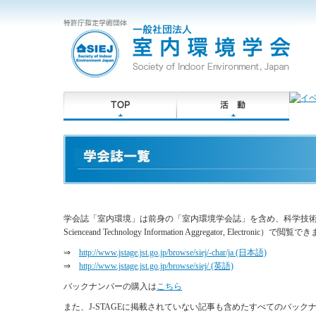
学会誌「室内環境」は前身の「室内環境学会誌」を含め、科学技術振興機
Scienceand Technology Information Aggregator, Electr
⇒
http://www.jstage.jst.go.jp/browse/siej/-char/ja (日本語)
⇒
http://www.jstage.jst.go.jp/browse/siej/ (英語)
バックナンバーの購入は
こちら
また、J-STAGEに掲載されていない記事も含めたすべてのバッ