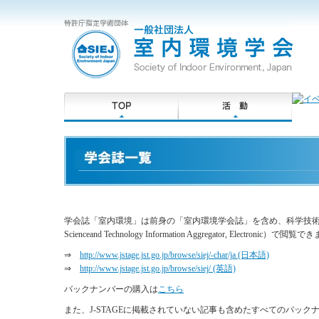
学会誌「室内環境」は前身の「室内環境学会誌」を含め、科学技術振興機
Scienceand Technology Information Aggregator, Electr
⇒
http://www.jstage.jst.go.jp/browse/siej/-char/ja (日本語)
⇒
http://www.jstage.jst.go.jp/browse/siej/ (英語)
バックナンバーの購入は
こちら
また、J-STAGEに掲載されていない記事も含めたすべてのバッ