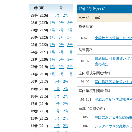
17巻 2号 Pages 69-
ページ
題名
原著論文
69-79
小学校室内環境における
調査資料
非燃焼吸引型嗅ぎたば
81-89
度の測定
室内環境学関連情報
91-99
室内環境汚染物質とし
室内環境学関連情報
101-104
平成25年度室内環境学
薫風（会員の声）
105
韓国における加湿器除
106
シックハウスの経験か