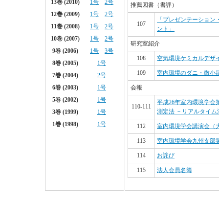
推薦図書（書評）
「プレゼンテーション
107
ント」
研究室紹介
108
空気環境ケミカルデザ
109
室内環境のダニ・微小
会報
平成26年室内環境学
110-111
測定法 －リアルタイ
112
室内環境学会講演会（
113
室内環境学会九州支部
114
お詫び
115
法人会員名簿