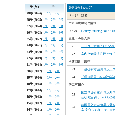
20巻 2号 Pages 67-
ページ
題名
室内環境学関連情報
67-70
Healthy Building 2017
薫風（会員の声）
71
「ソウル大学における研
72
室内空気環境分野での「
推薦図書（書評）
73
「基礎教材 建築環境工
74
「環境問題の科学社会学
研究室紹介
国立環境研究所 環境リ
75
価研究室 高いレベルの
静岡県立大学 食品栄養
76
室 安心して暮らせる大