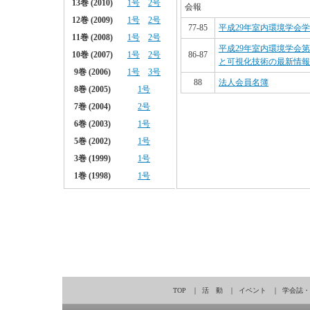
会報
77-85
平成29年室内環境学会
平成29年室内環境学会
86-87
と可視化技術の最新情報
88
法人会員名簿
TOP
｜
活 動
｜
イベント
｜
学会誌・