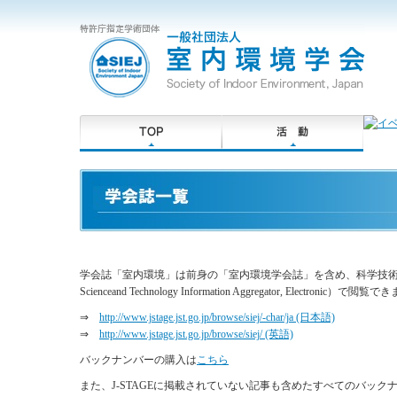
学会誌「室内環境」は前身の「室内環境学会誌」を含め、科学技術振興機
Scienceand Technology Information Aggregator, Electr
⇒
http://www.jstage.jst.go.jp/browse/siej/-char/ja (日本語)
⇒
http://www.jstage.jst.go.jp/browse/siej/ (英語)
バックナンバーの購入は
こちら
また、J-STAGEに掲載されていない記事も含めたすべてのバッ