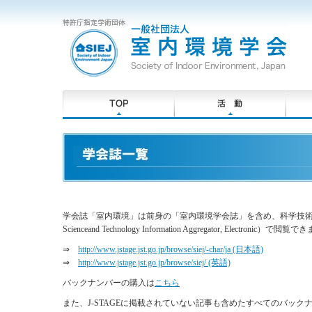
学会誌「室内環境」は前身の「室内環境学会誌」を含め、科学技術振興機
Scienceand Technology Information Aggregator, Electr
⇒
http://www.jstage.jst.go.jp/browse/siej/-char/ja (日本語)
⇒
http://www.jstage.jst.go.jp/browse/siej/ (英語)
バックナンバーの購入は
こちら
また、J-STAGEに掲載されていない記事も含めたすべてのバッ