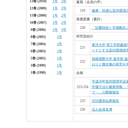
薫風（会員の声）
219
健康・快適な室内環境
推薦図書（書評）
220
「抗菌技術と市場動向 2
研究室紹介
東洋大学 理工学部建築
221
ードとする室内環境研
長崎国際大学 薬学部 
222
おりと微生物の研究を
会報
平成30年室内環境学会
223-224
評価方法の最新情報 －
で－」の開催報告
225
2018選挙結果報告
226
法人会員名簿