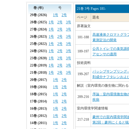
21巻 3号 Pages 181-
ページ
題名
原著論文
高速液体クロマトグラ
181-188
素測定法の開発
公共トイレでの臭気源
189-197
アセンサの適用
技術資料
パッシブサンプリング
199-207
剤成分ナフタレンおよび
解説（室内環境の微生物に関わる
序論：室内環境微生物
209-216
疾病
室内環境学関連情報
豪州での室内環境学関
217-218
第2回：豪州にくると