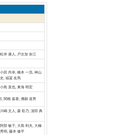
 松井 康人, 戸次加 奈江
 小田 尚幸, 橋本 一浩, 神山
 史, 福冨 友馬
 小島 直也, 東海 明宏
, 関根 嘉香, 佛願 道男
 川嶋 文人, 森 彩乃, 濵田 典
 阿部 敏子, 大島 利夫, 大楠
 秀明, 藤本 修平