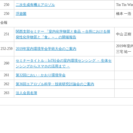
250
二次生成有機エアロゾル
Tin Tin W
250
浮遊菌
橋本 一浩
会報
関西支部セミナー 「室内化学物質と食品 ～台所における揮
251
中山 正樹
発性化学物質と『食』～」の開催報告
2019年
252-259
2019年室内環境学会学術大会のご案内
三宅 祐一
セミナータイトル：IoT社会の室内環境センシング － 生体セ
260
ンシングからスマホの活用まで －
261
第32回におい・かおり環境学会
262
第36回エアロゾル科学・技術研究討論会のご案内
263
法人会員名簿