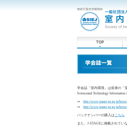
学会誌「室内環境」は前身の「室内
Scienceand Technology Inf
⇒
http://www.jstage.jst.go.jp/bro
⇒
http://www.jstage.jst.go.jp/bro
バックナンバーの購入は
こちら
また、J-STAGEに掲載され