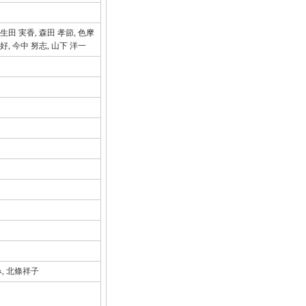
 生田 実香, 森田 孝節, 色摩
康好, 今中 努志, 山下 洋一
, 北條祥子