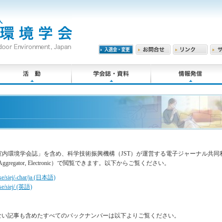
環境学会誌」を含め、科学技術振興機構（JST）が運営する電子ジャーナル共同利用セン
ormation Aggregator, Electronic）で閲覧できます。以下からご覧ください。
wse/siej/-char/ja (日本語)
wse/siej/ (英語)
ていない記事も含めたすべてのバックナンバーは以下よりご覧ください。