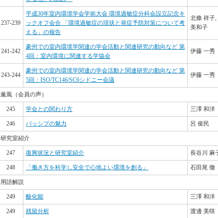
平成30年室内環境学会学術大会 環境過敏症分科会設立記念キ
北條 祥子,
237-239
ックオフ会合 「環境過敏症の現状と発症予防対策について考
美和子
える」の報告
豪州での室内環境学関連の学会活動と関連研究の動向など 第
241-242
伊藤 一秀
4回：室内環境に関連する学協会
豪州での室内環境学関連の学会活動と関連研究の動向など 第
243-244
伊藤 一秀
5回：ISO/TC146/SC6シドニー会議
薫風（会員の声）
245
学会との関わり方
三澤 和洋
246
パッシブの魅力
呂 俊民
研究室紹介
247
復興状況と研究室紹介
長谷川 麻
248
「働き方を科学し安全で心地よい環境を創る」
石田尾 徹
用語解説
249
酸化能
三澤 和洋
249
残留分析
渡邊 美咲