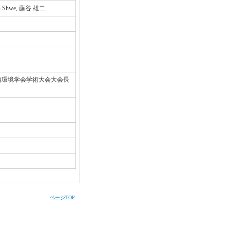
in Shwe, 藤谷 雄二
室内環境学会学術大会大会長
ページTOP