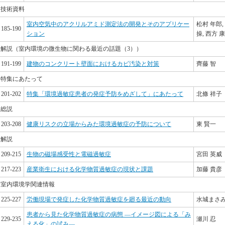
技術資料
室内空気中のアクリルアミド測定法の開発とそのアプリケー
松村 年郎,
185-190
ション
操, 西方 
解説（室内環境の微生物に関わる最近の話題（3））
191-199
建物のコンクリート壁面におけるカビ汚染と対策
齊藤 智
特集にあたって
201-202
特集「環境過敏症患者の発症予防をめざして」にあたって
北條 祥子
総説
203-208
健康リスクの立場からみた環境過敏症の予防について
東 賢一
解説
209-215
生物の磁場感受性と電磁過敏症
宮田 英威
217-223
産業衛生における化学物質過敏症の現状と課題
加藤 貴彦
室内環境学関連情報
225-227
労働現場で発症した化学物質過敏症を廻る最近の動向
水城まさみ
患者から見た化学物質過敏症の病態 ―イメージ図による「み
229-235
瀬川 忍
える化」の試み―