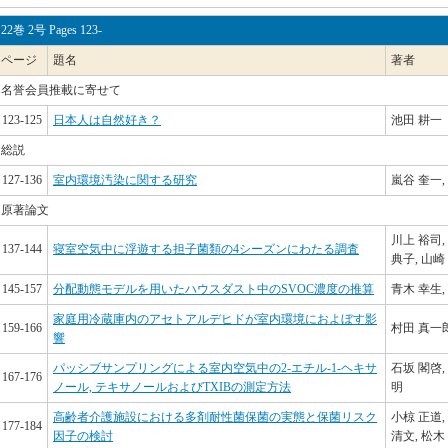
22巻 2号 Pages 123-
ページ
題名
著者
名誉会員推載に寄せて
123-125
日本人は自然好き？
池田 耕一
総説
127-136
室内環境汚染に関する研究
嵐谷 奎一,
原著論文
川上 裕司,
137-144
寝室空気中に浮遊する担子菌類の4シーズンにわたる調査
典子, 山崎
145-157
分配動態モデルを用いたハウスダスト中のSVOC濃度の推算
青木 幸生,
家庭用冷蔵庫内のアセトアルデヒドが室内環境におよぼす影
159-166
村田 真一郎
響
パッシブサンプリングによる室内空気中の2-エチル-1-ヘキサ
石坂 閣啓,
167-176
ノール, テキサノールおよびTXIBの測定方法
明
高齢者介護施設における多剤耐性菌保菌の実態と保菌リスク
小椋 正道,
177-184
因子の検討
清文, 松木